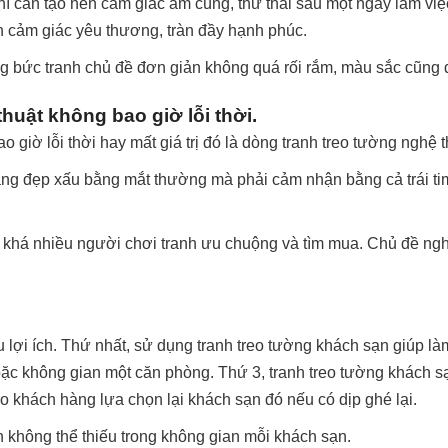
thì cần tạo nên cảm giác ấm cúng, thư thái sau một ngày làm vi
n cảm giác yêu thương, tràn đầy hạnh phúc.
g bức tranh chủ đề đơn giản không quá rối rắm, màu sắc cũng
huật không bao giờ lỗi thời.
giờ lỗi thời hay mất giá trị đó là dòng tranh treo tường nghệ t
bằng đẹp xấu bằng mắt thường mà phải cảm nhận bằng cả trái tim
 khá nhiều người chơi tranh ưu chuộng và tìm mua. Chủ đề nghệ
u lợi ích. Thứ nhất, sử dụng tranh treo tường khách sạn giúp 
hoặc không gian một căn phòng. Thứ 3, tranh treo tường khách sạ
o khách hàng lựa chọn lại khách sạn đó nếu có dịp ghé lại.
 không thể thiếu trong không gian mỗi khách sạn.