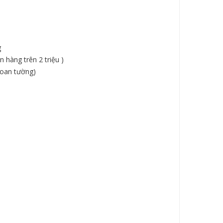
g
 hàng trên 2 triệu )
hoan tường)