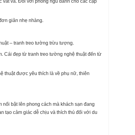
ệc vất vả. Đối với phòng ngủ dành cho các cặp
 đơn giản nhẹ nhàng.
huật – tranh treo tường trừu tượng.
. Cái đẹp từ tranh treo tường nghệ thuật đến từ
 thuật được yêu thích là về phụ nữ, thiên
làm nổi bật lên phong cách mà khách sạn đang
n tạo cảm giác dễ chịu và thích thú đối với du