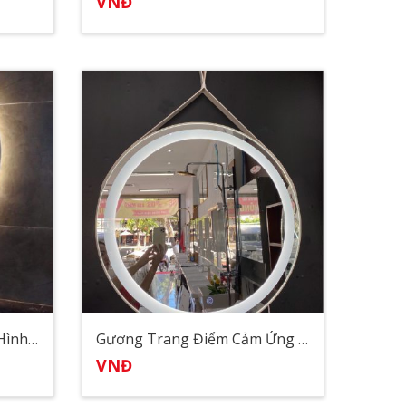
VNĐ
Gương Lavarbo Đèn Led Hình Oval
Gương Trang Điểm Cảm Ứng Đèn Led Có Dây Da
VNĐ