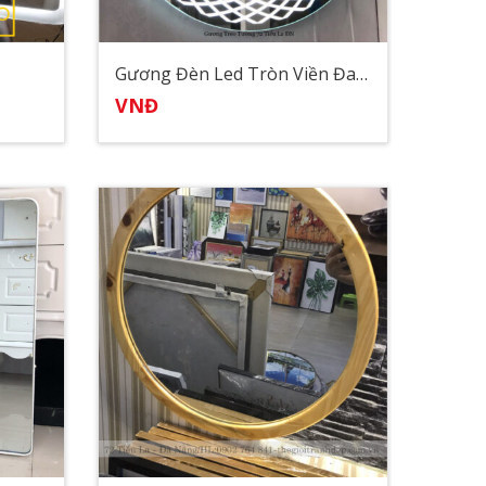
Gương Đèn Led Tròn Viền Đan Lưới
VNĐ