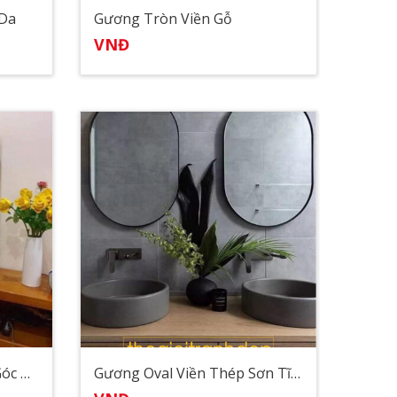
 Da
Gương Tròn Viền Gỗ
VNĐ
Gương Treo Viền Gỗ Bo Góc Tròn
Gương Oval Viền Thép Sơn Tĩnh Điện