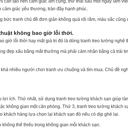
thì cần tạo nên cảm giác ấm cúng, thư thái sau một ngày làm vi
n cảm giác yêu thương, tràn đầy hạnh phúc.
g bức tranh chủ đề đơn giản không quá rối rắm, màu sắc cũng
huật không bao giờ lỗi thời.
giờ lỗi thời hay mất giá trị đó là dòng tranh treo tường nghệ t
bằng đẹp xấu bằng mắt thường mà phải cảm nhận bằng cả trái tim
 khá nhiều người chơi tranh ưu chuộng và tìm mua. Chủ đề nghệ
u lợi ích. Thứ nhất, sử dụng tranh treo tường khách sạn giúp 
hoặc không gian một căn phòng. Thứ 3, tranh treo tường khách sạ
o khách hàng lựa chọn lại khách sạn đó nếu có dịp ghé lại.
 không thể thiếu trong không gian mỗi khách sạn.