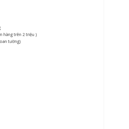
g
 hàng trên 2 triệu )
hoan tường)