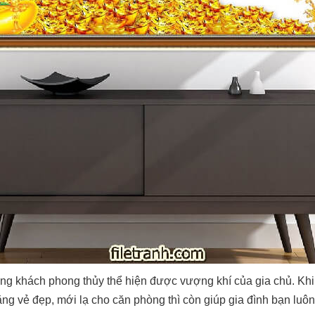
ng khách phong thủy thể hiện được vượng khí của gia chủ. Kh
g vẻ đẹp, mới lạ cho căn phòng thì còn giúp gia đình bạn luôn