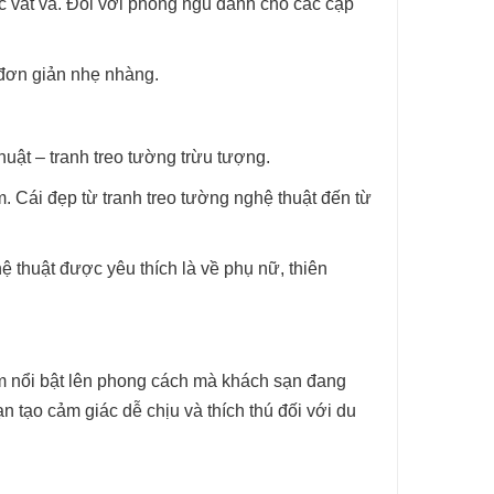
ệc vất vả. Đối với phòng ngủ dành cho các cặp
 đơn giản nhẹ nhàng.
huật – tranh treo tường trừu tượng.
. Cái đẹp từ tranh treo tường nghệ thuật đến từ
 thuật được yêu thích là về phụ nữ, thiên
làm nổi bật lên phong cách mà khách sạn đang
n tạo cảm giác dễ chịu và thích thú đối với du