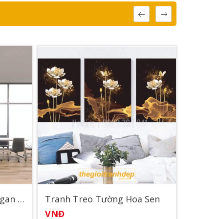
Tranh Treo Tường Sologan – Động Lực
Tranh Treo Tường Hoa Sen
VNĐ
VNĐ