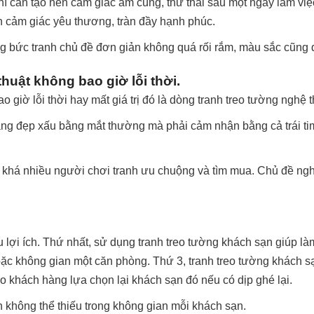
thì cần tạo nên cảm giác ấm cúng, thư thái sau một ngày làm vi
n cảm giác yêu thương, tràn đầy hạnh phúc.
g bức tranh chủ đề đơn giản không quá rối rắm, màu sắc cũng
huật không bao giờ lỗi thời.
giờ lỗi thời hay mất giá trị đó là dòng tranh treo tường nghệ t
bằng đẹp xấu bằng mắt thường mà phải cảm nhận bằng cả trái tim
 khá nhiều người chơi tranh ưu chuộng và tìm mua. Chủ đề nghệ
u lợi ích. Thứ nhất, sử dụng tranh treo tường khách sạn giúp 
hoặc không gian một căn phòng. Thứ 3, tranh treo tường khách sạ
o khách hàng lựa chọn lại khách sạn đó nếu có dịp ghé lại.
 không thể thiếu trong không gian mỗi khách sạn.