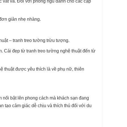
ệc vất vả. Đối với phòng ngủ dành cho các cặp
 đơn giản nhẹ nhàng.
huật – tranh treo tường trừu tượng.
. Cái đẹp từ tranh treo tường nghệ thuật đến từ
 thuật được yêu thích là về phụ nữ, thiên
làm nổi bật lên phong cách mà khách sạn đang
n tạo cảm giác dễ chịu và thích thú đối với du