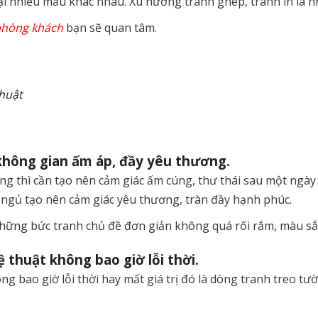
i nhiều mẫu khác nhau. Xu hướng tranh ghép, tranh in là nh
phòng khách
bạn sẽ quan tâm.
thuật
không gian ấm áp, đầy yêu thương.
g thì cần tạo nên cảm giác ấm cúng, thư thái sau một ngày 
 ngủ tạo nên cảm giác yêu thương, tràn đầy hạnh phúc.
hững bức tranh chủ đề đơn giản không quá rối rắm, màu sắ
thuật không bao giờ lỗi thời.
 bao giờ lỗi thời hay mất giá trị đó là dòng tranh treo tư