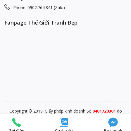
Phone: 0902.764.841 (Zalo)
Fanpage Thế Giới Tranh Đẹp
Copyright © 2019. Giấy phép kinh doanh Số
0401720301
do
PĐKKD Sở KHĐT TP. Đà Nẵng cấp ngày 28/12/2015
blp-market
SEO Test Anchor
Visit W3Schools
Gọi điện
Chat zalo
Facebook