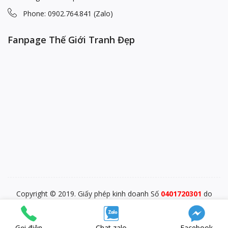
Phone: 0902.764.841 (Zalo)
Fanpage Thế Giới Tranh Đẹp
Copyright © 2019. Giấy phép kinh doanh Số
0401720301
do
PĐKKD Sở KHĐT TP. Đà Nẵng cấp ngày 28/12/2015
blp-market
SEO Test Anchor
Visit W3Schools
Gọi điện
Chat zalo
Facebook