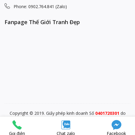
Phone: 0902.764.841 (Zalo)
Fanpage Thế Giới Tranh Đẹp
Copyright © 2019. Giấy phép kinh doanh Số
0401720301
do
PĐKKD Sở KHĐT TP. Đà Nẵng cấp ngày 28/12/2015
blp-market
SEO Test Anchor
Visit W3Schools
Gọi điện
Chat zalo
Facebook