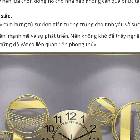
y nên lựa chọn đồng hồ cho nhà bếp không cần quá phức tạp,
sắc.
y cảm hứng từ sự đơn giản tượng trưng cho tình yêu và sức
ắn, mạnh mẽ và sự phát triển. Nên không khó để thấy nghệ 
, những đồ vật có liên quan đến phong thủy.