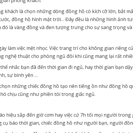
 gian phòng khách.
khách là chọn những dòng đồng hồ có kích cỡ lớn, bắt mắt, 
ước, đồng hồ hình mặt trời… Đây đều là những hình ảnh t
 đó là vàng đồng và đen tượng trưng cho sự sang trọng và
ày làm việc mệt nhọc. Việc trang trí cho không gian riêng củ
 nghệ thuật cho phòng ngủ đôi khi cũng mang lại rất nhiều 
có thể nhắc bạn đã đến thời gian đi ngủ, hay thời gian bạn d
nh, sự bình yên …
a chọn những chiếc đồng hồ tạo nên tiếng ồn như đồng hồ q
ó chịu cũng như phiền tói trong giấc ngủ.
o hiệu sắp đến giờ cơm hay việc cứ 7h tối mọi người trong
ng cụ báo thời gian, chiếc đồng hồ như người bạn, người đồ