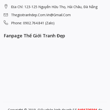
Địa Chỉ: 123-125 Nguyễn Hữu Thọ, Hải Châu, Đà Nẵng
Thegioitranhdep.com.vn@gmail.com
Phone: 0902.764.841 (Zalo)
Fanpage Thế Giới Tranh Đẹp
Copyright © 2019. Giấy phép kinh doanh Số
0401720301
do