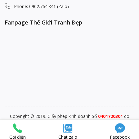
Phone: 0902.764.841 (Zalo)
Fanpage Thế Giới Tranh Đẹp
Copyright © 2019. Giấy phép kinh doanh Số
0401720301
do
PĐKKD Sở KHĐT TP. Đà Nẵng cấp ngày 28/12/2015
blp-market
SEO Test Anchor
Visit W3Schools
Gọi điện
Chat zalo
Facebook