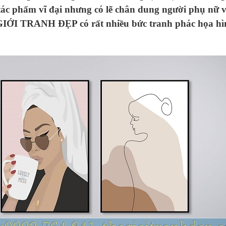
tác phẩm vĩ đại nhưng có lẽ chân dung người phụ nữ 
 GIỚI TRANH ĐẸP có rất nhiều bức tranh phác họa hìn