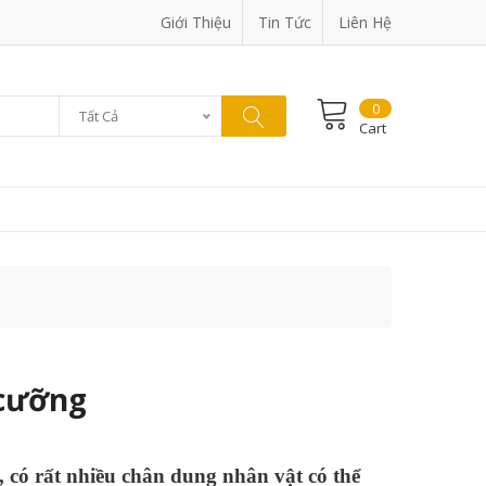
Giới Thiệu
Tin Tức
Liên Hệ
0
Tất Cả
Cart
 cưỡng
 có rất nhiều chân dung nhân vật có thể