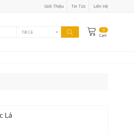
Giới Thiệu
Tin Tức
Liên Hệ
0
Tất Cả
Cart
c Lá