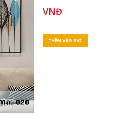
VNĐ
THÊM VÀO GIỎ