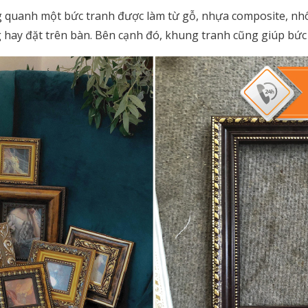
 quanh một bức tranh được làm từ gỗ, nhựa composite, nhô
g hay đặt trên bàn. Bên cạnh đó, khung tranh cũng giúp bứ