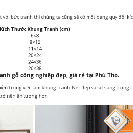
ới bức tranh thì chúng ta cũng sẽ có một bảng quy đổi kíc
Kích Thước Khung Tranh (cm)
6×8
8×10
11×14
20×24
24×36
26×38
nh gỗ công nghiệp đẹp, giá rẻ tại Phú Thọ.
iều trong việc làm khung tranh. Nét đẹp và sự sang trọng 
trở nên ấn tượng hơn.