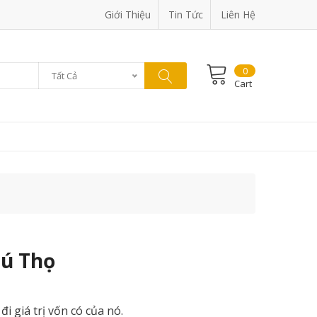
Giới Thiệu
Tin Tức
Liên Hệ
0
Tất Cả
Cart
hú Thọ
 giá trị vốn có của nó.