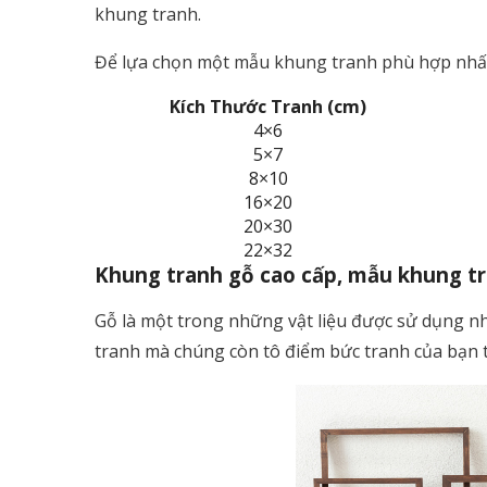
khung tranh.
Để lựa chọn một mẫu khung tranh phù hợp nhất v
Kích Thước Tranh (cm)
4×6
5×7
8×10
16×20
20×30
22×32
Khung tranh gỗ cao cấp, mẫu khung tra
Gỗ là một trong những vật liệu được sử dụng nh
tranh mà chúng còn tô điểm bức tranh của bạn 