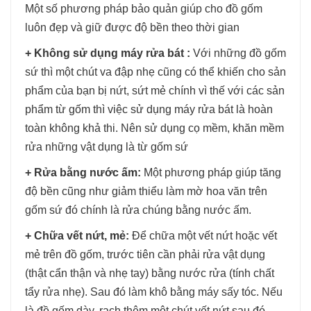
Một số phương pháp bảo quản giúp cho đồ gốm
luôn đẹp và giữ được độ bền theo thời gian
+ Không sử dụng máy rửa bát :
Với những đồ gốm
sứ thì một chút va đập nhẹ cũng có thể khiến cho sản
phẩm của bạn bị nứt, sứt mẻ chính vì thế với các sản
phẩm từ gốm thì việc sử dụng máy rửa bát là hoàn
toàn không khả thi. Nên sử dụng cọ mềm, khăn mềm
rửa những vật dụng là từ gốm sứ
+ Rửa bằng nước ấm:
Một phương pháp giúp tăng
độ bền cũng như giảm thiểu làm mờ hoa văn trên
gốm sứ đó chính là rửa chúng bằng nước ấm.
+ Chữa vết nứt, mẻ:
Để chữa một vết nứt hoặc vết
mẻ trên đồ gốm, trước tiên cần phải rửa vật dụng
(thật cẩn thận và nhẹ tay) bằng nước rửa (tính chất
tẩy rửa nhẹ). Sau đó làm khô bằng máy sấy tóc. Nếu
là đồ gốm dày, rạch thêm một chút vết nứt sau đó