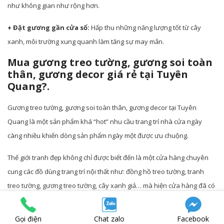
như không gian như rộng hơn.
+ Đặt gương gần cửa sổ:
Hấp thu những năng lượng tốt từ cây
xanh, môi trường xung quanh làm tăng sự may mắn.
Mua gương treo tường, gương soi toàn
thân, gương decor giá rẻ tại Tuyên
Quang?.
Gương treo tường, gương soi toàn thân, gương decor tại Tuyên
Quang là một sản phẩm khá “hot” nhu cầu trang trí nhà cửa ngày
càng nhiều khiến dòng sản phẩm ngày một được ưu chuộng.
Thế giới tranh đẹp không chỉ được biết đến là một cửa hàng chuyên
cung các đồ dùng trang trí nội thất như: đồng hồ treo tường, tranh
treo tường, gương treo tường, cây xanh giả… mà hiện cửa hàng đã có
xưởng gia công thành phẩm các sản phẩm sẵn sàng đáp ứng mọi nhu
cầu từ khách hàng.
Gọi điện
Chat zalo
Facebook