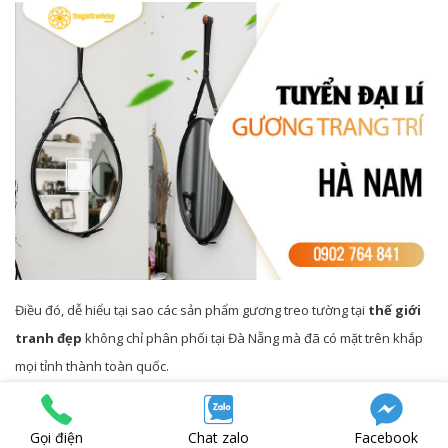
Điều đó, dễ hiểu tại sao các sản phẩm gương treo tường tại
thế giới
tranh đẹp
không chỉ phân phối tại Đà Nẵng mà đã có mặt trên khắp
mọi tỉnh thành toàn quốc.
Những chính sách ưu đãi khi mua gương treo tường trang trí tại Thế
Gọi điện
Chat zalo
Facebook
giới tranh đẹp.